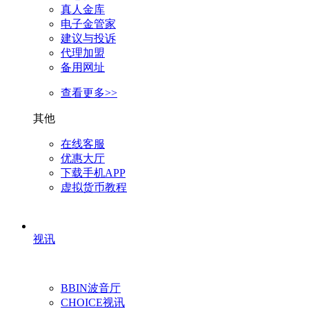
真人金库
电子金管家
建议与投诉
代理加盟
备用网址
查看更多>>
其他
在线客服
优惠大厅
下载手机APP
虚拟货币教程
视讯
BBIN波音厅
CHOICE视讯