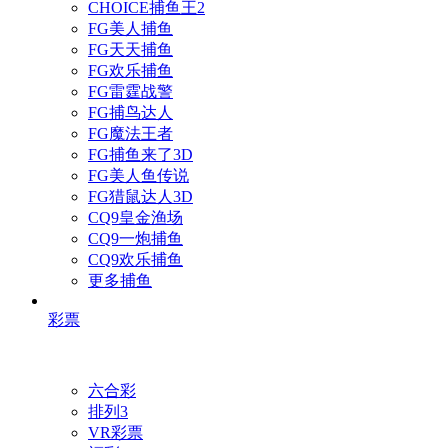
CHOICE捕鱼王2
FG美人捕鱼
FG天天捕鱼
FG欢乐捕鱼
FG雷霆战警
FG捕鸟达人
FG魔法王者
FG捕鱼来了3D
FG美人鱼传说
FG猎鼠达人3D
CQ9皇金渔场
CQ9一炮捕鱼
CQ9欢乐捕鱼
更多捕鱼
彩票
六合彩
排列3
VR彩票