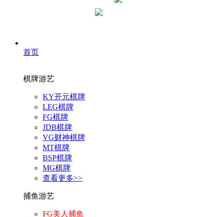
首页
棋牌游艺
KY开元棋牌
LEG棋牌
FG棋牌
JDB棋牌
VG财神棋牌
MT棋牌
BSP棋牌
MG棋牌
查看更多>>
捕鱼游艺
FG美人捕鱼