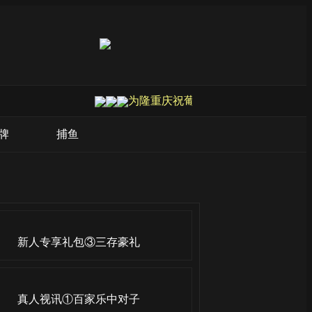
为隆重庆祝葡京娱乐场成立20周年，
牌
捕鱼
新人专享礼包③三存豪礼
真人视讯①百家乐中对子