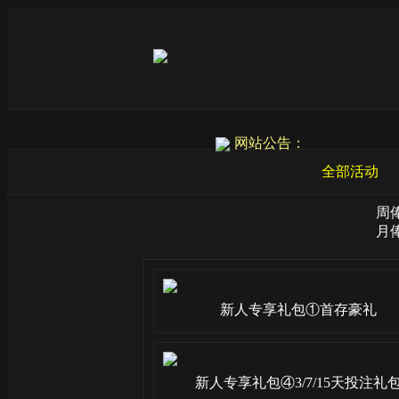
网站公告：
全部活动
周
月
新人专享礼包①首存豪礼
新人专享礼包④3/7/15天投注礼