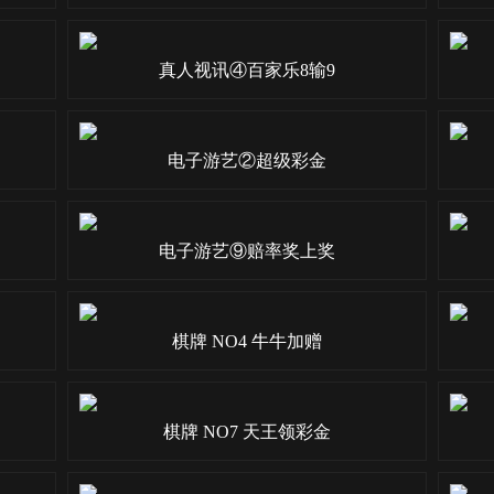
真人视讯④百家乐8输9
电子游艺②超级彩金
电子游艺⑨赔率奖上奖
棋牌 NO4 牛牛加赠
棋牌 NO7 天王领彩金