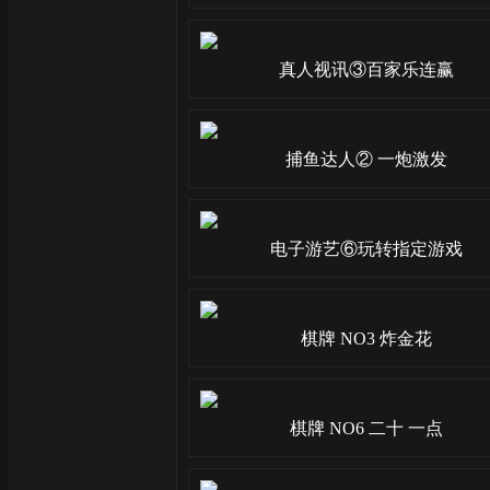
真人视讯③百家乐连赢
捕鱼达人② 一炮激发
电子游艺⑥玩转指定游戏
棋牌 NO3 炸金花
棋牌 NO6 二十 一点