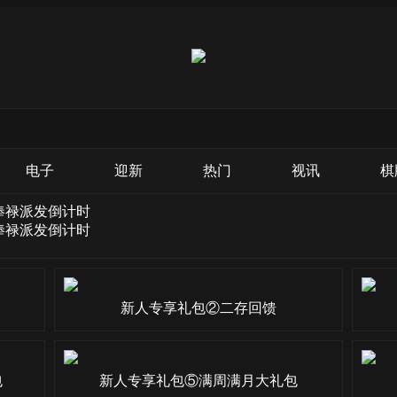
电子
迎新
热门
视讯
棋
俸禄派发倒计时
俸禄派发倒计时
新人专享礼包②二存回馈
包
新人专享礼包⑤满周满月大礼包